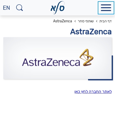
EN
למע
לאת
מיקומך
דף הבית
שותפי סחר
AstraZenca
באנ
באתר
AstraZenca
לאתר החברה לחץ כאן